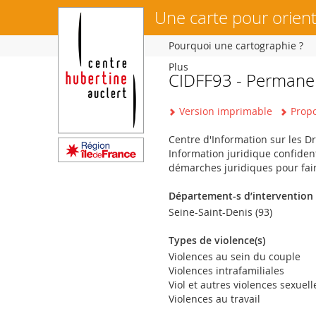
Une carte pour orient
Pourquoi une cartographie ?
Plus
CIDFF93 - Permanen
Vous
êtes
Version imprimable
Propo
ici
Centre d'Information sur les D
Information juridique confiden
démarches juridiques pour faire
Département-s d’intervention
Seine-Saint-Denis (93)
Types de violence(s)
Violences au sein du couple
Violences intrafamiliales
Viol et autres violences sexuell
Violences au travail