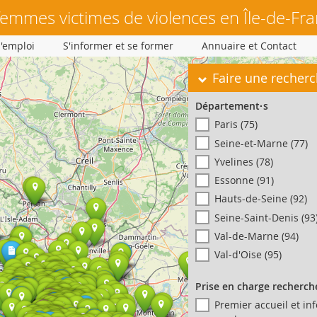
femmes victimes de violences en Île-de-Fr
'emploi
S'informer et se former
Annuaire et Contact
M
Faire une recher
a
Département·s
Paris (75)
s
Seine-et-Marne (77)
q
Yvelines (78)
Essonne (91)
u
Hauts-de-Seine (92)
Seine-Saint-Denis (93
e
Val-de-Marne (94)
r
Val-d'Oise (95)
Prise en charge recherc
Premier accueil et in