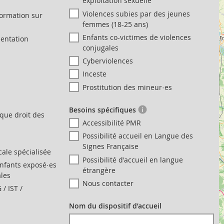
exploitation sexuelle
Violences subies par des jeunes
formation sur
femmes (18-25 ans)
Enfants co-victimes de violences
ientation
conjugales
Cyberviolences
Inceste
Prostitution des mineur·es
Besoins spécifiques
ique droit des
Accessibilité PMR
Possibilité accueil en Langue des
Signes Française
ale spécialisée
Possibilité d'accueil en langue
enfants exposé·es
étrangère
ales
Nous contacter
 / IST /
Nom du dispositif d’accueil