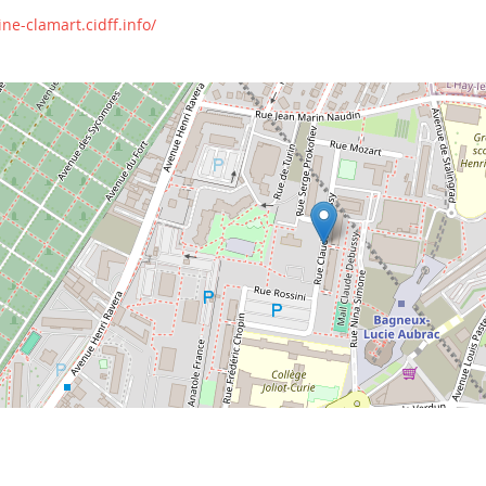
ne-clamart.cidff.info/