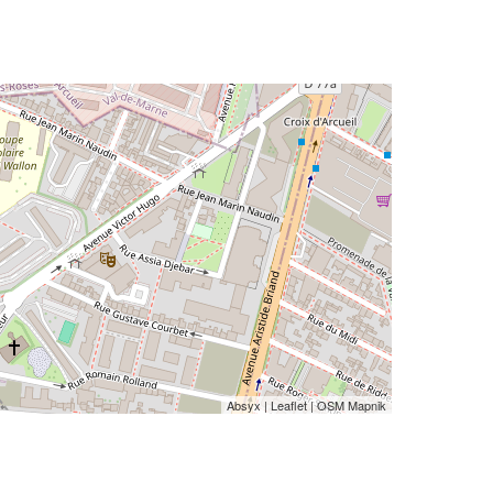
Absyx
|
Leaflet
| OSM Mapnik