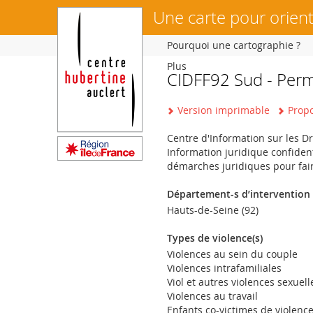
Une carte pour orient
Pourquoi une cartographie ?
Plus
CIDFF92 Sud - Perm
Vous
êtes
Version imprimable
Propo
ici
Centre d'Information sur les D
Information juridique confiden
démarches juridiques pour faire
Département-s d’intervention
Hauts-de-Seine (92)
Types de violence(s)
Violences au sein du couple
Violences intrafamiliales
Viol et autres violences sexuell
Violences au travail
Enfants co-victimes de violenc