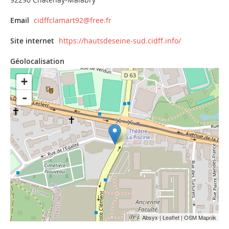
Email
cidffclamart92@free.fr
Site internet
https://hautsdeseine-sud.cidff.info/
Géolocalisation
+
-
Absyx
|
Leaflet
| OSM Mapnik