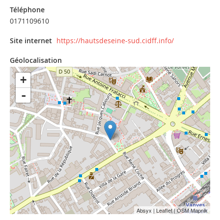
Téléphone
0171109610
Site internet
https://hautsdeseine-sud.cidff.info/
Géolocalisation
+
-
Absyx
|
Leaflet
| OSM Mapnik