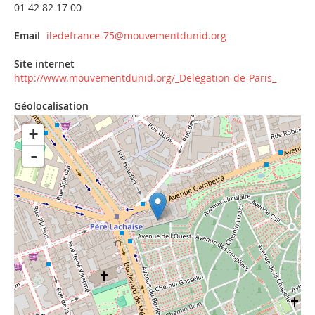
01 42 82 17 00
Email
iledefrance-75@mouvementdunid.org
Site internet
http://www.mouvementdunid.org/_Delegation-de-Paris_
Géolocalisation
+
-