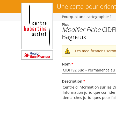
Une carte pour orient
Pourquoi une cartographie ?
Plus
Modifier Fiche
CIDFF
Vous
Bagneux
êtes
ici
Les modifications sero
Message
d'avertissemen
Nom
*
Description
*