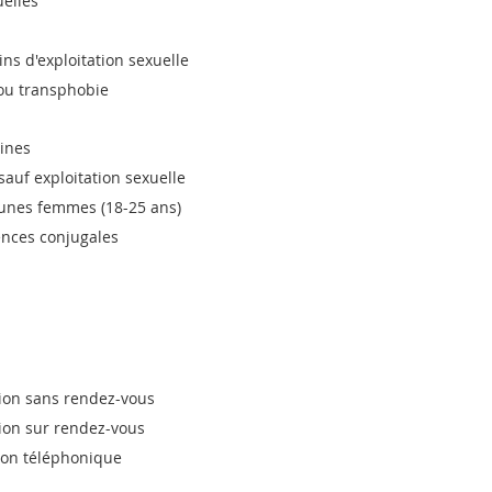
uelles
fins d'exploitation sexuelle
ou transphobie
nines
sauf exploitation sexuelle
eunes femmes (18-25 ans)
ences conjugales
tion sans rendez-vous
tion sur rendez-vous
tion téléphonique