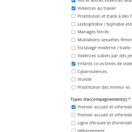
Viol et autres violences sex
Violences au travail
Prostitution et traite à des 
Lesbophobie / biphobie et/
Mariages forcés
Mutilations sexuelles fémi
Esclavage moderne / traite 
Violences subies par des j
Enfants co-victimes de viol
Cyberviolences
Inceste
Prostitution des mineur·es
Types d’accompagnement(s)
*
Premier accueil et informa
Premier accueil et informa
Ligne d'écoute et d'orienta
Hébergement