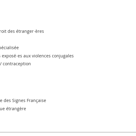
roit des étranger·ères
pécialisée
s exposé·es aux violences conjugales
 / contraception
ue des Signes Française
ngue étrangère