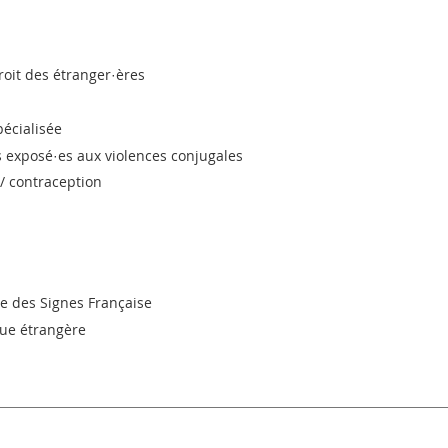
roit des étranger·ères
pécialisée
s exposé·es aux violences conjugales
 / contraception
ue des Signes Française
ngue étrangère