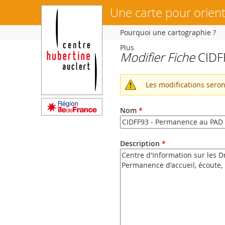
Une carte pour orient
Pourquoi une cartographie ?
Plus
Modifier Fiche
CIDFF
Vous
êtes
ici
Les modifications sero
Message
d'avertissemen
Nom
*
Description
*