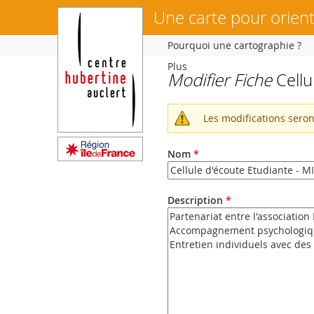
Une carte pour orient
Pourquoi une cartographie ?
Plus
Modifier Fiche
Cellu
Vous
êtes
ici
Les modifications sero
Message
d'avertissemen
Nom
*
Description
*