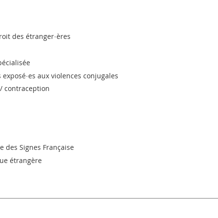
roit des étranger·ères
pécialisée
s exposé·es aux violences conjugales
 / contraception
ue des Signes Française
ngue étrangère