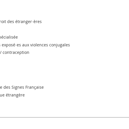
roit des étranger·ères
pécialisée
s exposé·es aux violences conjugales
 / contraception
ue des Signes Française
ngue étrangère