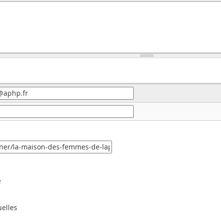
e
uelles