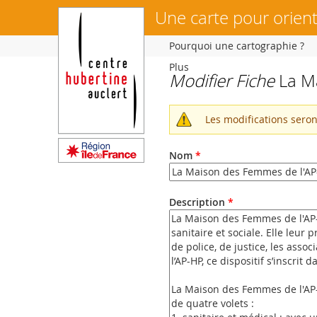
Une carte pour orient
Pourquoi une cartographie ?
Plus
Modifier Fiche
La M
Vous
êtes
ici
Les modifications sero
Message
d'avertissemen
Nom
*
Description
*