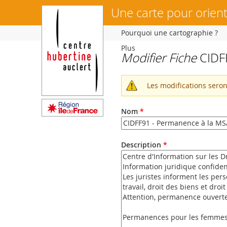
Une carte pour orient
Pourquoi une cartographie ?
Plus
Modifier Fiche
CIDFF
Vous
êtes
ici
Les modifications sero
Message
d'avertissemen
Nom
*
Description
*