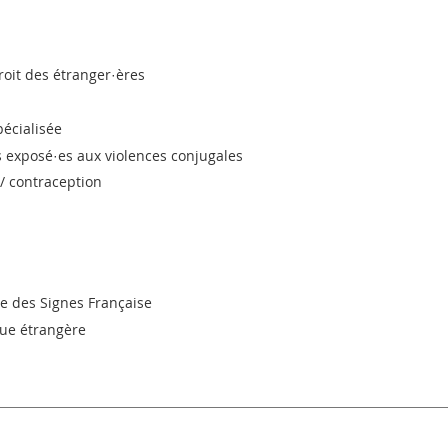
roit des étranger·ères
pécialisée
s exposé·es aux violences conjugales
 / contraception
ue des Signes Française
ngue étrangère